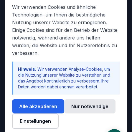
Sonstiges
Wir verwenden Cookies und ähnliche
Galerie
Technologien, um Ihnen die bestmögliche
Kontakt
Nutzung unserer Website zu ermöglichen.
Einige Cookies sind für den Betrieb der Website
Services
notwendig, während andere uns helfen
würden, die Website und Ihr Nutzererlebnis zu
Katalog Download
verbessern.
Kontaktformular
Reiseversicherung
Hinweis:
Wir verwenden Analyse-Cookies, um
Gruppenreisen (auf Anfrage)
die Nutzung unserer Website zu verstehen und
das Angebot kontinuierlich zu verbessern. Ihre
Rechtliches
Daten werden dabei anonym verarbeitet.
AGB
Datenschutz
Alle akzeptieren
Nur notwendige
Impressum
Einstellungen
Reisebedingungen