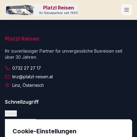
Zum Hauptinhalt springen
Platzl Reisen
Ihr Reisepartner seit 1990
Platzl Reisen
Ihr zuverlässiger Partner für unvergessliche Busreisen seit
über 30 Jahren.
0732 27 27 17
linz@platzl-reisen.at
Linz, Österreich
Schnellzugriff
Home
Thermenreisen
Cookie-Einstellungen
Reisen