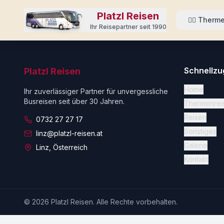
Zum Hauptinhalt springen
Platzl Reisen
🏊‍♀️
Therme
Ihr Reisepartner seit 1990
Schnellzug
Platzl Reisen
Home
Ihr zuverlässiger Partner für unvergessliche
Busreisen seit über 30 Jahren.
Thermenrei
Reisen
0732 27 27 17
Sonstiges
linz@platzl-reisen.at
Galerie
Linz, Österreich
Kontakt
©
2026
Platzl Reisen. Alle Rechte vorbehalten.