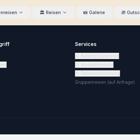
nreisen
🏛️
Reisen
📸
Galerie
🎁
Gutsc
riff
Services
Katalog Download
sen
Kontaktformular
Reiseversicherung
Gruppenreisen (auf Anfrage)